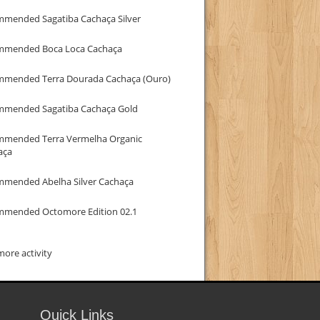
mmended Sagatiba Cachaça Silver
mmended Boca Loca Cachaça
mmended Terra Dourada Cachaça (Ouro)
mmended Sagatiba Cachaça Gold
mmended Terra Vermelha Organic
aça
mmended Abelha Silver Cachaça
mmended Octomore Edition 02.1
ore activity
Quick Links